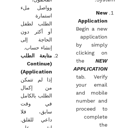
وواصل ملء
Ne
استمارة
Applicatio
الطلب لطفل
Begin a ne
أو أكثر دون
applicatio
الحاجة إلى
by simpl
إنشاء حساب.
clicking o
متابعة الطلب
the
NE
Continue
(
APPLICATIO
Application)
tab. Verif
إذا لم تتمكن
your emai
من إكمال
and mobil
الطلب بالكامل
number an
في وقت
proceed t
سابق، فلا
complet
داعي للقلق.
th
انقر على