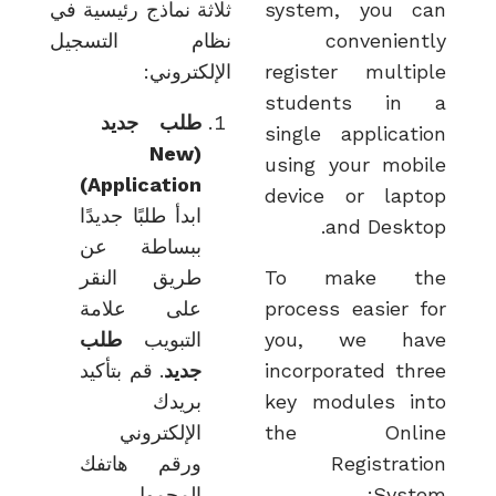
system, you
ثلاثة نماذج رئيسية في
convenie
نظام التسجيل
register mult
الإلكتروني:
students i
طلب جديد
single applica
New
(
using your mo
Application)
device or la
ابدأ طلبًا جديدًا
and Desk
ببساطة عن
To make 
طريق النقر
process easier
على علامة
you, we h
التبويب
طلب
incorporated t
جديد
. قم بتأكيد
key modules 
بريدك
the Onl
الإلكتروني
Registra
ورقم هاتفك
Sys
المحمول،