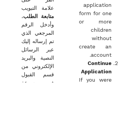
applicatio
علامة التبويب
form for on
متابعة الطلب
،
or mor
وأدخل الرقم
childre
المرجعي الذي
withou
تم إرساله إليك
create a
عبر الرسائل
account
النصية والبريد
Continu
الإلكتروني من
Applicatio
قسم القبول
If you wer
في مجموعة
unable t
تعلم، وأكمل
full
الطلب من
complete a
حيث توقفت.
applicatio
إضافة طالب
earlier
Add
(
there’s n
Student)