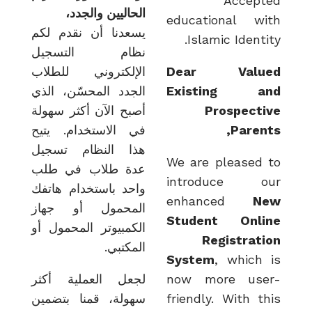
Acce
الحاليين والجدد،
educational 
يسعدنا أن نقدم لكم
Islamic Iden
نظام التسجيل
Dear Val
الإلكتروني للطلاب
Existing 
الجدد المحسّن، الذي
Prospec
أصبح الآن أكثر سهولة
Pare
في الاستخدام. يتيح
هذا النظام تسجيل
We are please
عدة طلاب في طلب
introduce 
واحد باستخدام هاتفك
enhanced
المحمول أو جهاز
Student Onl
الكمبيوتر المحمول أو
Registra
المكتبي.
System
, whic
now more us
لجعل العملية أكثر
friendly. With 
سهولة، قمنا بتضمين