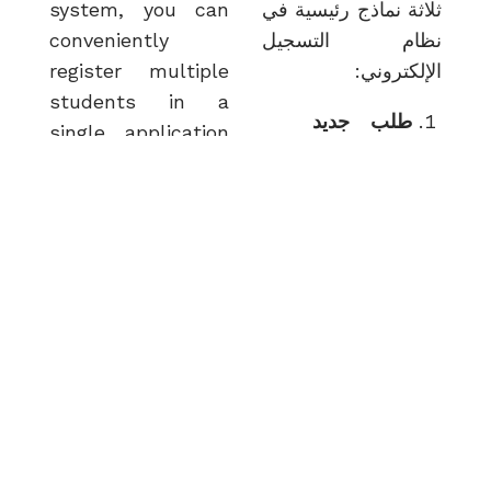
system, you can
ثلاثة نماذج رئيسية في
conveniently
نظام التسجيل
register multiple
الإلكتروني:
students in a
طلب جديد
single application
New
(
using your mobile
Application)
device or laptop
ابدأ طلبًا جديدًا
and Desktop.
ببساطة عن
To make the
طريق النقر
process easier for
على علامة
you, we have
طلب
التبويب
incorporated three
. قم بتأكيد
جديد
key modules into
بريدك
the Online
الإلكتروني
Registration
ورقم هاتفك
System:
المحمول،